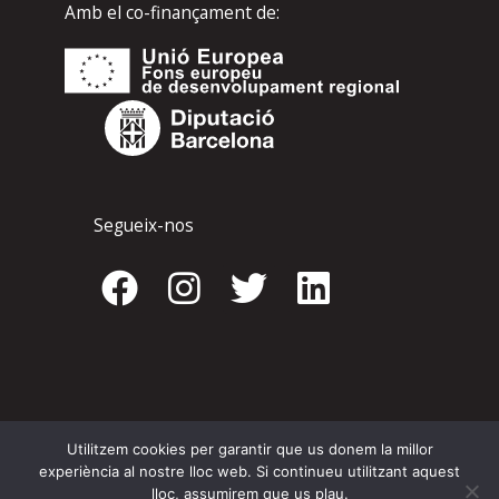
Amb el co-finançament de:
Segueix-nos
F
I
T
L
a
n
w
i
c
s
i
n
e
t
t
k
b
a
t
e
o
g
e
d
Utilitzem cookies per garantir que us donem la millor
experiència al nostre lloc web. Si continueu utilitzant aquest
Copyright © 2026 Calella Sport City Lab | Allotjament web:
Kiwop
lloc, assumirem que us plau.